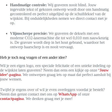
Handmatige controle:
Wij graveren nooit blind. Jouw
ingevulde tekst of gekozen ontwerp wordt door ons handmatig
gecontroleerd en perfect uitgelijnd op de schuifdeksel van de
wijnkist. Bij onduidelijkheden nemen we direct contact met je
op.
Vlijmscherpe precisie:
We graveren de deksels met een
moderne CO2-lasermachine die tot wel 0,010 mm nauwkeurig
is. De gravure wordt diep in het hout gebrand, waardoor het
ontwerp haarscherp is en nooit vervaagt.
Heb je toch nog vragen of een ander idee?
Wil je een eigen logo, een speciale felicitatie of een unieke indeling op
de wijnkist laten graveren? Neem dan eens een kijkje op onze
‘Jouw
idee’-pagina
.
We ontwerpen graag iets op maat dat perfect aansluit bij
jouw wensen.
Twijfel je ergens over of wil je even overleggen voordat je bestelt?
Neem dan gerust contact met ons op
WhatsApp
of onze
contactpagina
. We denken graag met je mee!