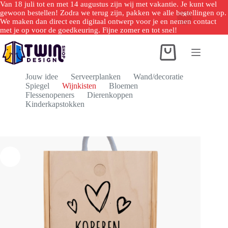
Van 18 juli tot en met 14 augustus zijn wij met vakantie. Je kunt wel
gewoon bestellen! Zodra we terug zijn, pakken we alle bestellingen op.
We maken dan direct een digitaal ontwerp voor je en nemen contact
met je op voor de goedkeuring. Fijne zomer en tot snel!
Ga
naar
Winkelwagen
de
inhoud
Jouw idee
Serveerplanken
Wand/decoratie
Spiegel
Wijnkisten
Bloemen
Flessenopeners
Dierenkoppen
Kinderkapstokken