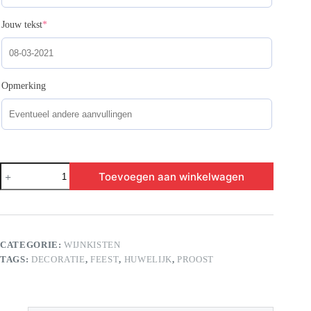
(required)
Jouw tekst
*
Opmerking
Koperen
Toevoegen aan winkelwagen
huwelijk
aantal
CATEGORIE:
WIJNKISTEN
TAGS:
DECORATIE
,
FEEST
,
HUWELIJK
,
PROOST