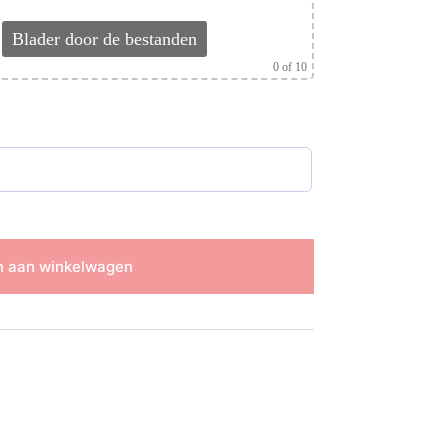
Blader door de bestanden
0
of 10
 aan winkelwagen