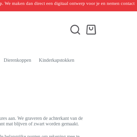
 op. We maken dan direct een digitaal ontwerp voor je en nemen contact
Winkelwagen
Dierenkoppen
Kinderkapstokken
vures aan. We graveren de achterkant van de
rant mat blijven of zwart worden gemaakt.
kele belangrijke punten om rekening mee te