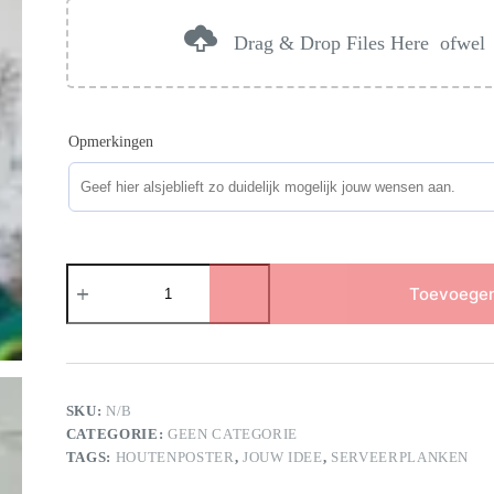
Drag & Drop Files Here
ofwel
Opmerkingen
Spiegel
aantal
Toevoegen
SKU:
N/B
CATEGORIE:
GEEN CATEGORIE
TAGS:
HOUTENPOSTER
,
JOUW IDEE
,
SERVEERPLANKEN