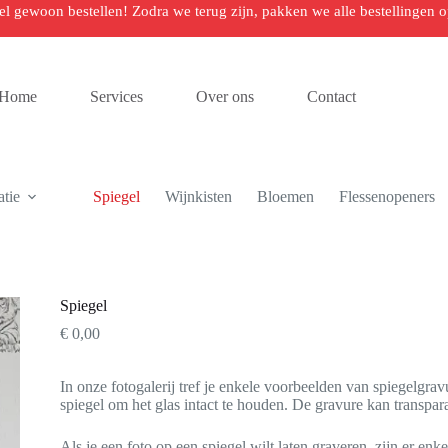
 wel gewoon bestellen! Zodra we terug zijn, pakken we alle bestellingen
Home
Services
Over ons
Contact
tie
Spiegel
Wijnkisten
Bloemen
Flessenopeners
Spiegel
€
0,00
In onze fotogalerij tref je enkele voorbeelden van spiegelgra
spiegel om het glas intact te houden. De gravure kan transpa
Als je een foto op een spiegel wilt laten graveren, zijn er en