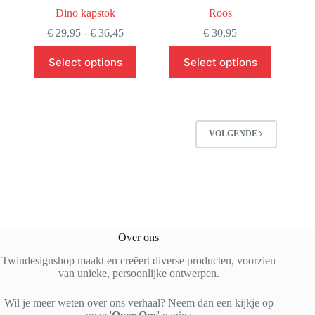
Dino kapstok
Roos
Prijsklasse:
€
29,95
-
€
36,45
€
30,95
€ 29,95
Dit
tot
Select options
Select options
product
€ 36,45
heeft
meerdere
variaties.
Deze
optie
VOLGENDE
kan
gekozen
worden
op
de
productpagina
Over ons
Twindesignshop maakt en creëert diverse producten, voorzien
van unieke, persoonlijke ontwerpen.
Wil je meer weten over ons verhaal? Neem dan een kijkje op