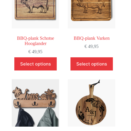
BBQ-plank Schotse
BBQ-plank Varken
Hooglander
€
49,95
€
49,95
Select options
Select options