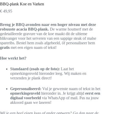
BBQ-plank Koe en Varken
€
49,95
Breng je BBQ-avonden naar een hoger niveau met deze
robuuste acacia BBQ-plank.
De warme houtnerf met de
gedetailleerde gravure van de koe maakt dit de ultieme
blikvanger voor het serveren van een sappige steak of malse
spareribs. Bestel hem zoals afgebeeld, óf personaliseer hem
gratis
met een eigen naam of tekst!
Hoe werkt het?
Standaard (zoals op de foto):
Laat het
opmerkingenveld hieronder leeg. Wij maken en
verzenden je plank direct!
Gepersonaliseerd:
Vul je gewenste naam of tekst in het
opmerkingenveld
hieronder in. Je krijgt altijd
eerst een
digitaal voorbeeld
via WhatsApp of mail. Pas na jouw
akkoord gaan we laseren!
Wil je een heel eigen logo of ander ontwerp? Ga dan naar de