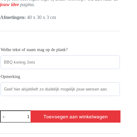
jouw idee
pagina.
Afmetingen:
40 x 30 x 3 cm
Welke tekst of naam mag op de plank?
Opmerking
BBQ-
Toevoegen aan winkelwagen
plank
Koe
en
Varken