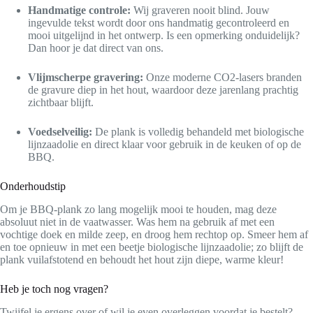
Handmatige controle:
Wij graveren nooit blind. Jouw
ingevulde tekst wordt door ons handmatig gecontroleerd en
mooi uitgelijnd in het ontwerp. Is een opmerking onduidelijk?
Dan hoor je dat direct van ons.
Vlijmscherpe gravering:
Onze moderne CO2-lasers branden
de gravure diep in het hout, waardoor deze jarenlang prachtig
zichtbaar blijft.
Voedselveilig:
De plank is volledig behandeld met biologische
lijnzaadolie en direct klaar voor gebruik in de keuken of op de
BBQ.
Onderhoudstip
Om je BBQ-plank zo lang mogelijk mooi te houden, mag deze
absoluut niet in de vaatwasser. Was hem na gebruik af met een
vochtige doek en milde zeep, en droog hem rechtop op. Smeer hem af
en toe opnieuw in met een beetje biologische lijnzaadolie; zo blijft de
plank vuilafstotend en behoudt het hout zijn diepe, warme kleur!
Heb je toch nog vragen?
Twijfel je ergens over of wil je even overleggen voordat je bestelt?