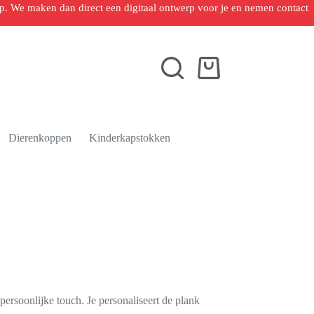
 op. We maken dan direct een digitaal ontwerp voor je en nemen contact
Winkelwagen
Dierenkoppen
Kinderkapstokken
ersoonlijke touch. Je personaliseert de plank