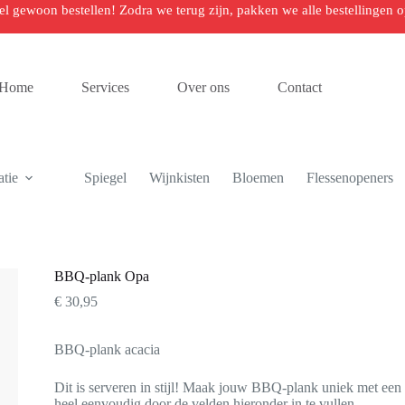
 wel gewoon bestellen! Zodra we terug zijn, pakken we alle bestellingen
Home
Services
Over ons
Contact
tie
Spiegel
Wijnkisten
Bloemen
Flessenopeners
BBQ-plank Opa
€
30,95
BBQ-plank acacia
Dit is serveren in stijl! Maak jouw BBQ-plank uniek met een p
heel eenvoudig door de velden hieronder in te vullen.