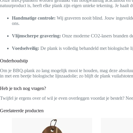
Onze BBQ-planken worden gemaakt van hoogwaardig acaciahout en door 
natuurproduct is, heeft elke plank zijn eigen unieke tekening. Je haalt d
Handmatige controle:
Wij graveren nooit blind. Jouw ingevulde
ons.
Vlijmscherpe gravering:
Onze moderne CO2-lasers branden de gr
Voedselveilig:
De plank is volledig behandeld met biologische li
Onderhoudstip
Om je BBQ-plank zo lang mogelijk mooi te houden, mag deze absoluut 
in met een beetje biologische lijnzaadolie; zo blijft de plank vuilafsto
Heb je toch nog vragen?
Twijfel je ergens over of wil je even overleggen voordat je bestelt? N
Gerelateerde producten