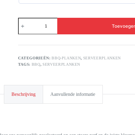
BBQ-
plank
Toevoegen
Opa
aantal
CATEGORIEËN:
BBQ-PLANKEN
,
SERVEERPLANKEN
TAGS:
BBQ
,
SERVEERPLANKEN
Beschrijving
Aanvullende informatie