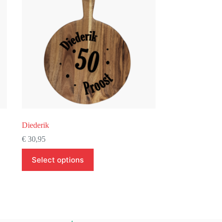
Diederik
€
30,95
Select options