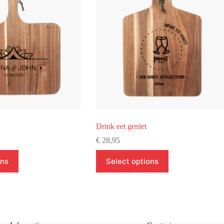
Drink eet geniet
€
28,95
ons
Select options