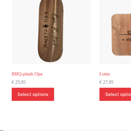
BBQ-plank Opa
Lotus
€
25,95
€
27,95
Select options
Select opti