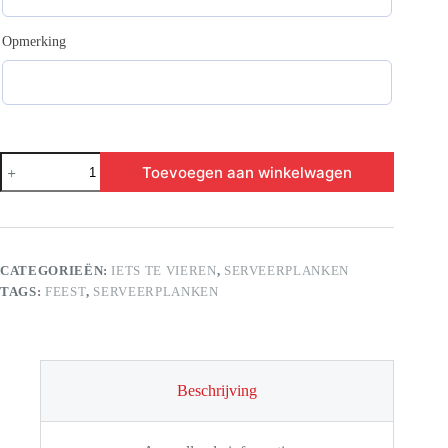
Opmerking
Drink
Toevoegen aan winkelwagen
eet
geniet
aantal
CATEGORIEËN:
IETS TE VIEREN
,
SERVEERPLANKEN
TAGS:
FEEST
,
SERVEERPLANKEN
Beschrijving