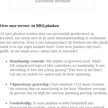
Aanvullende informatie
Over onze serveer- en BBQ-planken
Al onze planken worden door ons persoonlijk geselecteerd op
kwaliteit, een stoere nerf en de juiste kleursamenstelling in combinatie
met het ontwerp. Hout is een natuurproduct; dit betekent dat elke plank
uniek is en zijn eigen karakter heeft. Geen twee planken zijn exact
gelijk, en dat maakt jouw cadeau juist zo bijzonder!
Handmatige controle:
Wij snijden of graveren nooit ‘blind’.
Elk aangeleverd logo of idee controleren we handmatig. Is een
afbeelding of foto niet scherp genoeg? Dan hoor je dat direct
van ons en zoeken we samen naar de beste oplossing.
Vlijmscherpe gravering:
Onze moderne CO2-lasers branden
het ontwerp diep en nauwkeurig in het hout. Hierdoor vervaagt
de gravure niet en blijft het ontwerp jarenlang prachtig zichtbaar.
Voedselveilig:
Al onze planken worden behandeld met
biologische lijnzaadolie, zodat ze direct klaar zijn voor gebruik