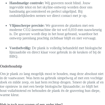
Handmatige controle:
Wij graveren nooit blind. Jouw
ingevulde tekst en het skyline-ontwerp worden door ons
handmatig gecontroleerd en perfect uitgelijnd. Bij
onduidelijkheden nemen we direct contact met je op.
Vlijmscherpe precisie:
We graveren de planken met een
moderne CO2-lasermachine die tot wel 0,010 mm nauwkeurig
is. De gravure wordt diep in het hout gebrand, waardoor het
ontwerp jarenlang prachtig zichtbaar blijft en niet vervaagt.
Voedselveilig:
De plank is volledig behandeld met biologische
lijnzaadolie en direct klaar voor gebruik in de keuken of bij de
BBQ.
Onderhoudstip
Om je plank zo lang mogelijk mooi te houden, mag deze absoluut niet
in de vaatwasser. Was hem na gebruik simpelweg af met een vochtige
doek en milde zeep, en laat hem rechtop drogen. Smeer de plank af en
toe opnieuw in met een beetje biologische lijnzaadolie; zo blijft het
hout vuilafstotend en behouden de plank én de gravering hun diepe,
warme kleur.
Heb je toch nog vragen of een ander idee?