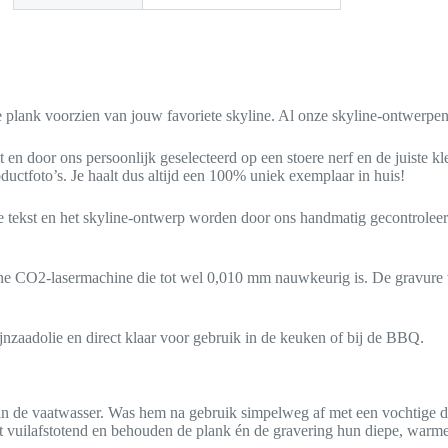
te plank voorzien van jouw favoriete skyline. Al onze skyline-ontwerp
door ons persoonlijk geselecteerd op een stoere nerf en de juiste kle
ductfoto’s. Je haalt dus altijd een 100% uniek exemplaar in huis!
 tekst en het skyline-ontwerp worden door ons handmatig gecontroleerd
 CO2-lasermachine die tot wel 0,010 mm nauwkeurig is. De gravure wo
jnzaadolie en direct klaar voor gebruik in de keuken of bij de BBQ.
in de vaatwasser. Was hem na gebruik simpelweg af met een vochtige d
out vuilafstotend en behouden de plank én de gravering hun diepe, warme