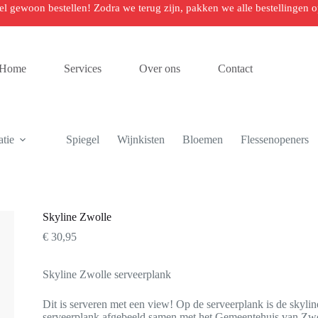
 wel gewoon bestellen! Zodra we terug zijn, pakken we alle bestellingen
Home
Services
Over ons
Contact
tie
Spiegel
Wijnkisten
Bloemen
Flessenopeners
Skyline Zwolle
€
30,95
Skyline Zwolle serveerplank
Dit is serveren met een view! Op de serveerplank is de skylin
serveerplank afgebeeld samen met het Gemeentehuis van Zwo