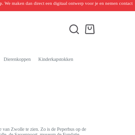
 op. We maken dan direct een digitaal ontwerp voor je en nemen contact
Winkelwagen
Dierenkoppen
Kinderkapstokken
e van Zwolle te zien. Zo is de Peperbus op de
lle, de Sassenpoort, museum de Fundatie,